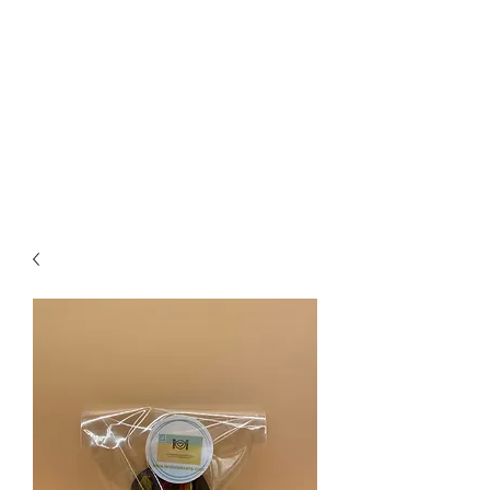
RDS
Le Rdv Des Sans
LA GOURMANDISE POUR TOUS
AVEC UN COEUR GROS
COMME CA