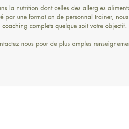
s la nutrition dont celles des allergies aliment
été par une formation de personnal trainer, nou
coaching complets quelque soit votre objectif.
ntactez nous pour de plus amples renseignemen
RDS
Le Rdv Des Sans
06 51 55 85 15