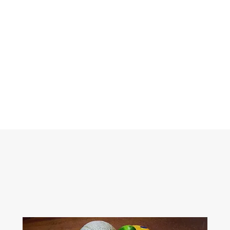
RDS
Le Rdv Des Sans
LA GOURMANDISE POUR TOUS AVEC UN COEUR GROS CO
CA
Créations gourmandes
Evénément privé / entreprise / associatif
Nos ca