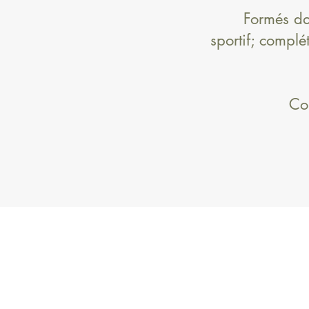
Formés dan
sportif; compl
Co