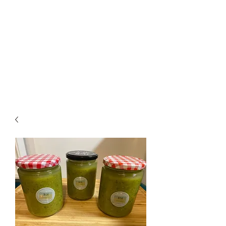
RDS
Le Rdv Des Sans
LA GOURMANDISE POUR TOUS
AVEC UN COEUR GROS
COMME CA