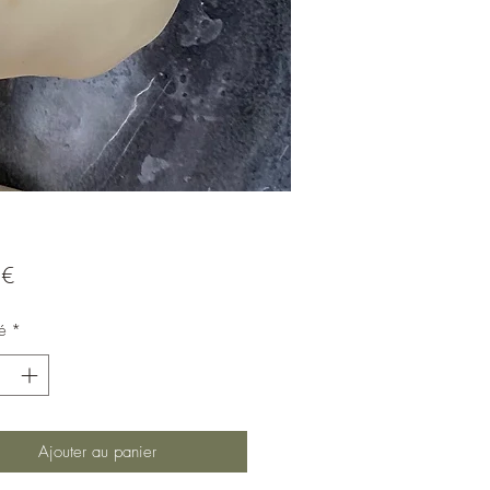
Prix
 €
é
*
Ajouter au panier